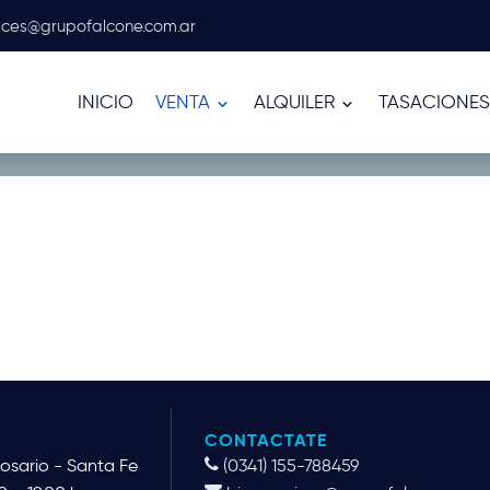
ices@grupofalcone.com.ar
INICIO
VENTA
ALQUILER
TASACIONES
CONTACTATE
Rosario - Santa Fe
(0341) 155-788459