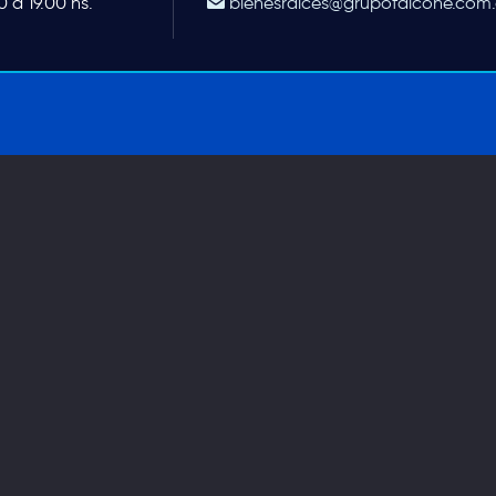
 a 19.00 hs.
bienesraices@grupofalcone.com.