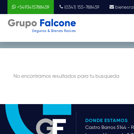
+5493415788459
(0341) 155-788459
bienesra
PROPIEDADES EN
VENTA
No encontramos resultados para tu busqueda
DONDE ESTAMOS
Castro Barros 5144 - 